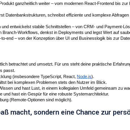
Produkt ganzheitlich weiter – vom modernen React-Frontend bis zur l
t Datenbankstrukturen, schreibst effiziente und komplexe Abfragen 
n und entwickelst stabile Schnittstellen – von CRM- und Payment-Lös
en Branch-Workflows, denkst in Deployments und legst Wert auf saube
-to-end – von der Konzeption über UI und Businesslogik bis zur Dat
heitlich betrachtet und umsetzt. Für uns steht deine praktische Erfa
s passt.
icklung (insbesondere TypeScript, React,
Node.js
).
hältst bei komplexen Problemen stets den Nutzer im Blick.
 Wissen und hast Lust, in einem kollegialen Umfeld gemeinsam zu w
 und hast ein Gespür für eine robuste Systemarchitektur.
gburg (Remote-Optionen sind möglich).
Spaß macht, sondern eine Chance zur pers